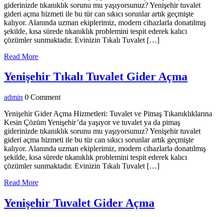
giderinizde tıkanıklık sorunu mu yaşıyorsunuz? Yenişehir tuvalet
gideri açma hizmeti ile bu tür can sıkıcı sorunlar artık geçmişte
kalıyor. Alanında uzman ekiplerimiz, modern cihazlarla donatılmış
şekilde, kısa sürede tıkanıklık problemini tespit ederek kalıcı
çözümler sunmaktadır. Evinizin Tıkalı Tuvalet […]
Read
Read More
More
Yeniş
Yenişehir Tıkalı Tuvalet Gider Açma
Tıkalı
admin
admin
0 Comment
Tuval
Gider
Yenişehir Gider Açma Hizmetleri: Tuvalet ve Pimaş Tıkanıklıklarına
Kesin Çözüm Yenişehir’da yaşıyor ve tuvalet ya da pimaş
Açma
giderinizde tıkanıklık sorunu mu yaşıyorsunuz? Yenişehir tuvalet
gideri açma hizmeti ile bu tür can sıkıcı sorunlar artık geçmişte
kalıyor. Alanında uzman ekiplerimiz, modern cihazlarla donatılmış
şekilde, kısa sürede tıkanıklık problemini tespit ederek kalıcı
çözümler sunmaktadır. Evinizin Tıkalı Tuvalet […]
Read
Read More
More
Yenişehir
Yenişehir Tuvalet Gider Açma
Tuvalet