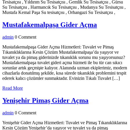
Tesisatçısı , Yıldırım Su Tesisatçısı , Gemlik Su Tesisatçısı , Gürsu
Su Tesisatçısı , Harmancık Su Tesisatçısı , Mudanya Su Tesisatçısı ,
Mustafa Kemal Paşa Su tesisatçısı , Orhangazi Su Tesisatçısı ,
Mustafake
Mustafakemalpaşa Gider Açma
Gider
admin
admin
0 Comment
Açma
Mustafakemalpaşa Gider Açma Hizmetleri: Tuvalet ve Pimaş
Tıkanıklıklarına Kesin Çözüm Mustafakemalpaşa’da yaşıyor ve
tuvalet ya da pimaş giderinizde tıkanıklık sorunu mu yaşıyorsunuz?
Mustafakemalpaşa tuvalet gideri açma hizmeti ile bu tür can sıkıcı
sorunlar artık geçmişte kalıyor. Alanında uzman ekiplerimiz, modern
cihazlarla donatılmış şekilde, kısa sürede tıkanıklık problemini tespit
ederek kalıcı çözümler sunmaktadır. Evinizin Tıkalı Tuvalet […]
Read
Read More
More
Yenişehir
Yenişehir Pimaş Gider Açma
Pimaş
admin
admin
0 Comment
Gider
Açma
Yenişehir Gider Açma Hizmetleri: Tuvalet ve Pimaş Tıkanıklıklarına
Kesin Çözüm Yenişehir’da yaşıyor ve tuvalet ya da pimaş