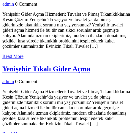
admin
admin
0 Comment
Gider
Açma
Yenişehir Gider Açma Hizmetleri: Tuvalet ve Pimaş Tıkanıklıklarına
Kesin Çözüm Yenişehir’da yaşıyor ve tuvalet ya da pimaş
giderinizde tıkanıklık sorunu mu yaşıyorsunuz? Yenişehir tuvalet
gideri açma hizmeti ile bu tür can sıkıcı sorunlar artık geçmişte
kalıyor. Alanında uzman ekiplerimiz, modern cihazlarla donatılmış
şekilde, kısa sürede tıkanıklık problemini tespit ederek kalıcı
çözümler sunmaktadır. Evinizin Tıkalı Tuvalet […]
Read
Read More
More
Yenişehir
Yenişehir Tıkalı Gider Açma
Tıkalı
admin
admin
0 Comment
Gider
Açma
Yenişehir Gider Açma Hizmetleri: Tuvalet ve Pimaş Tıkanıklıklarına
Kesin Çözüm Yenişehir’da yaşıyor ve tuvalet ya da pimaş
giderinizde tıkanıklık sorunu mu yaşıyorsunuz? Yenişehir tuvalet
gideri açma hizmeti ile bu tür can sıkıcı sorunlar artık geçmişte
kalıyor. Alanında uzman ekiplerimiz, modern cihazlarla donatılmış
şekilde, kısa sürede tıkanıklık problemini tespit ederek kalıcı
çözümler sunmaktadır. Evinizin Tıkalı Tuvalet […]