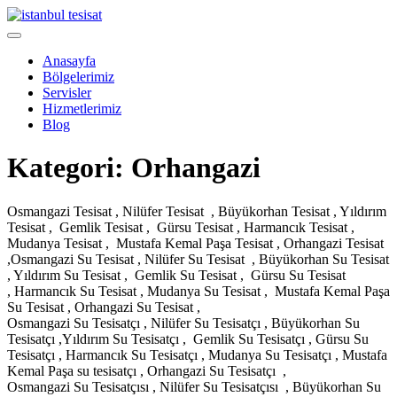
Skip
to
Open
content
Menu
Anasayfa
Bölgelerimiz
Servisler
Hizmetlerimiz
Blog
Close
Kategori:
Orhangazi
Menu
Osmangazi Tesisat , Nilüfer Tesisat , Büyükorhan Tesisat , Yıldırım
Tesisat , Gemlik Tesisat , Gürsu Tesisat , Harmancık Tesisat ,
Mudanya Tesisat , Mustafa Kemal Paşa Tesisat , Orhangazi Tesisat
,Osmangazi Su Tesisat , Nilüfer Su Tesisat , Büyükorhan Su Tesisat
, Yıldırım Su Tesisat , Gemlik Su Tesisat , Gürsu Su Tesisat
, Harmancık Su Tesisat , Mudanya Su Tesisat , Mustafa Kemal Paşa
Su Tesisat , Orhangazi Su Tesisat ,
Osmangazi Su Tesisatçı , Nilüfer Su Tesisatçı , Büyükorhan Su
Tesisatçı ,Yıldırım Su Tesisatçı , Gemlik Su Tesisatçı , Gürsu Su
Tesisatçı , Harmancık Su Tesisatçı , Mudanya Su Tesisatçı , Mustafa
Kemal Paşa su tesisatçı , Orhangazi Su Tesisatçı ,
Osmangazi Su Tesisatçısı , Nilüfer Su Tesisatçısı , Büyükorhan Su