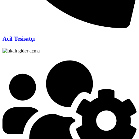
Acil Tesisatçı