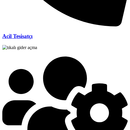
Acil Tesisatçı